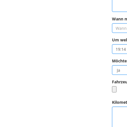
Wann m
Um welc
Möchten
Fahrzeu
Kilomet