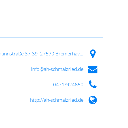
Stresemannstraße 37-39, 27570 Bremerhaven, Deutschland
info@ah-schmalzried.de
0471/924650
http://ah-schmalzried.de