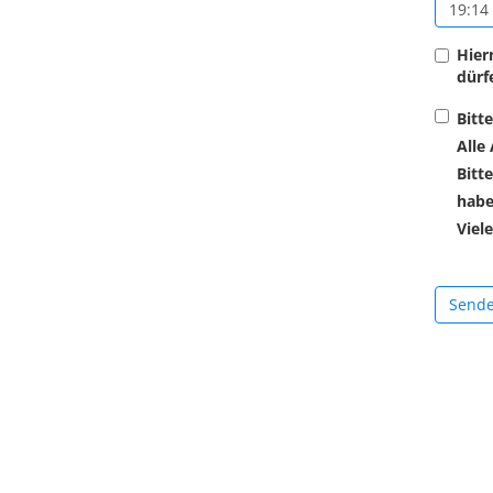
Hier
dürf
Bitt
Alle
Bitt
habe
Viel
Send