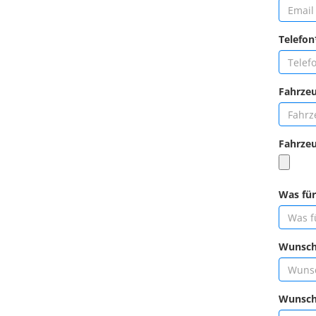
Telefon
Fahrze
Fahrzeu
Was für
Wunschd
Wunschu